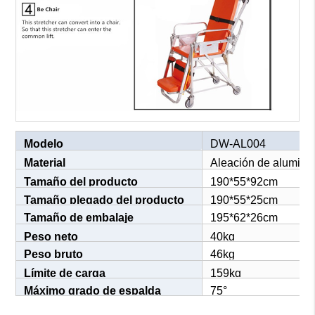
Modelo
DW-AL004
Material
Aleación de alumini
Tamaño del producto
190*55*92cm
Tamaño plegado del producto
190*55*25cm
Tamaño de embalaje
195*62*26cm
Peso neto
40kg
Peso bruto
46kg
Límite de carga
159kg
Máximo grado de espalda
75°